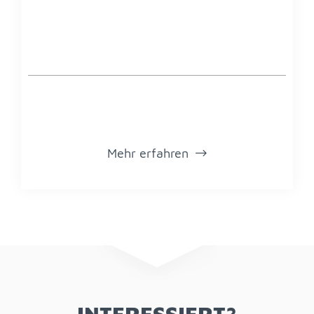
Mehr er­fah­ren
IN­TER­ES­SIERT?