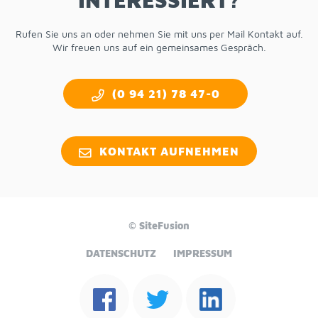
Ru­fen Sie uns an oder neh­men Sie mit uns per Mail Kon­takt auf.
Wir freu­en uns auf ein ge­mein­sa­mes Ge­spräch.
(0 94 21) 78 47-0
KON­TAKT AUF­NEH­MEN
© Site­Fu­si­on
DA­TEN­SCHUTZ
IM­PRES­SUM