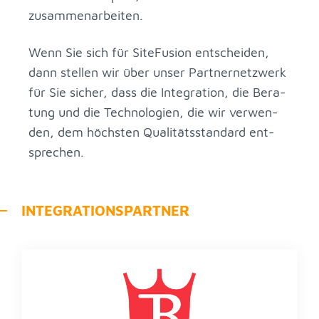
zu­sam­men­ar­bei­ten.
Wenn Sie sich für Site­Fu­si­on ent­schei­den,
dann stel­len wir über un­ser Part­ner­netz­werk
für Sie si­cher, dass die In­te­gra­ti­on, die Be­ra­
tung und die Tech­no­lo­gi­en, die wir ver­wen­
den, dem höchs­ten Qua­li­täts­stan­dard ent­
spre­chen.
IN­TE­GRA­TI­ONS­PART­NER