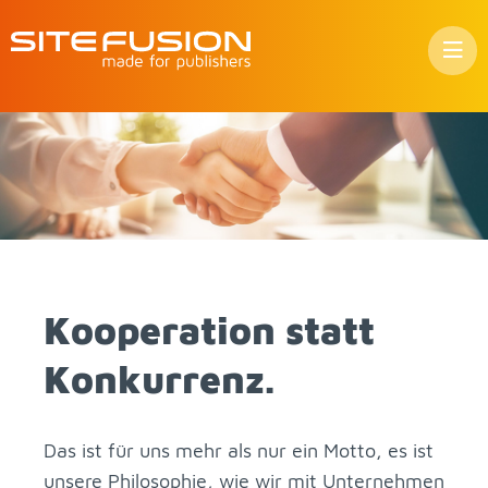
Zum
In­
halt
sprin­
gen
Ko­ope­ra­ti­on statt
Kon­kur­renz.
Das ist für uns mehr als nur ein Mot­to, es ist
un­se­re Phi­lo­so­phie, wie wir mit Un­ter­neh­men