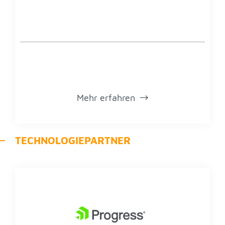
Mehr er­fah­ren
TECH­NO­LO­GIE­PART­NER