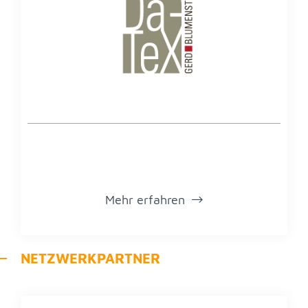
Mehr er­fah­ren
NETZ­WERK­PART­NER