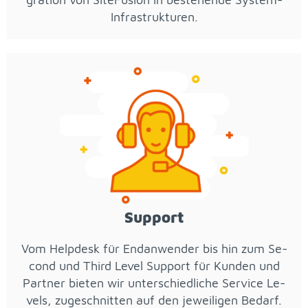
In­fra­struk­tu­ren.
Sup­port
Vom Hel­pdesk für End­an­wen­der bis hin zum Se­
cond und Third Le­vel Sup­port für Kun­den und
Part­ner bie­ten wir un­ter­schied­li­che Ser­vice Le­
vels, zu­ge­schnit­ten auf den je­wei­li­gen Be­darf.