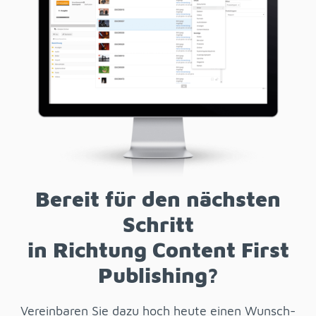
Be­reit für den nächs­ten
Schritt
in Rich­tung Con­tent First
Pu­bli­shing?
Ver­ein­ba­ren Sie dazu hoch heu­te ei­nen Wunsch­