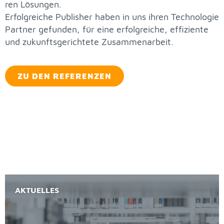
ren Lö­sun­gen.
Er­folg­rei­che Pu­blis­her ha­ben in uns ih­ren Tech­no­lo­gie
Part­ner ge­fun­den, für eine er­folg­rei­che, ef­fi­zi­en­te
und zu­kunfts­ge­rich­te­te Zu­sam­men­ar­beit.
ZU DEN RE­FE­REN­ZEN
AK­TU­EL­LES