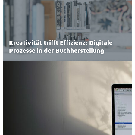
Krea­ti­vi­tät trifft Ef­fi­zi­enz: Di­gi­ta­le
Pro­zes­se in der Buch­her­stel­lung