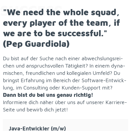
SUC­CESS
"We need the who­le squad,
eve­ry play­er of the team, if
we are to be suc­cess­ful."
(Pep Guar­dio­la)
Du bist auf der Su­che nach ei­ner ab­wechs­lungs­rei­
chen und an­spruchs­vol­len Tä­tig­keit? In ei­nem dy­na­
mi­schen, freund­li­chen und kol­le­gia­len Um­feld? Du
bringst Er­fah­rung im Be­reich der Soft­ware-Ent­wick­
lung, im Con­sul­ting oder Kun­den-Sup­port mit?
Dann bist du bei uns ge­nau rich­tig!
In­for­mie­re dich nä­her über uns auf un­se­rer Kar­rie­re-
Sei­te und be­wirb dich jetzt!
Java-Ent­wick­ler (m/w)