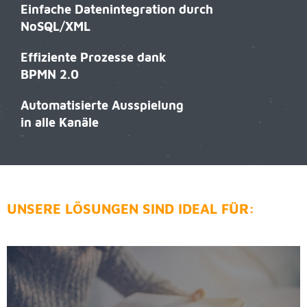
Ein­fa­che Da­ten­in­te­gra­ti­on durch
NoS­QL/XML
Ef­fi­zi­en­te Pro­zes­se dank
BPMN 2.0
Au­to­ma­ti­sier­te Aus­spie­lung
in alle Ka­nä­le
UN­SE­RE LÖ­SUN­GEN SIND IDE­AL FÜR: