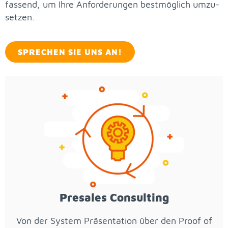
fas­send, um Ihre An­for­de­run­gen best­mög­lich um­zu­
set­zen.
SPRE­CHEN SIE UNS AN!
Pre­sa­les Con­sul­ting
Von der Sys­tem Prä­sen­ta­ti­on über den Pro­of of