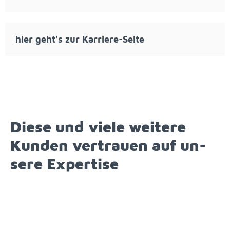
hier geht's zur Kar­rie­re-Sei­te
Die­se und vie­le wei­te­re
Kun­den ver­trau­en auf un­
se­re Ex­per­ti­se