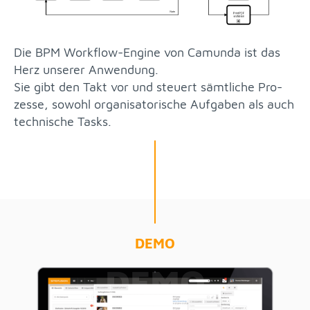
Die BPM Work­flow-En­gi­ne von Ca­mun­da ist das
Herz un­se­rer An­wen­dung.
Sie gibt den Takt vor und steu­ert sämt­li­che Pro­
zes­se, so­wohl or­ga­ni­sa­to­ri­sche Auf­ga­ben als auch
tech­ni­sche Tasks.
DEMO
DEMO