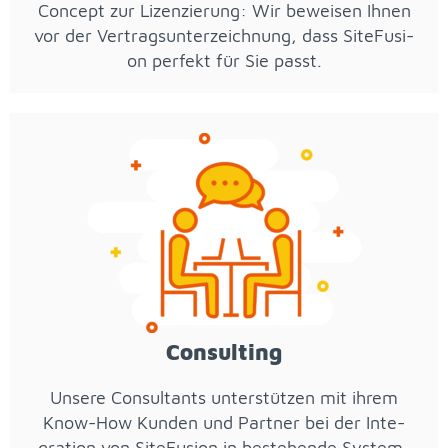
Con­cept zur Li­zen­zie­rung: Wir be­wei­sen Ih­nen
vor der Ver­trags­un­ter­zeich­nung, dass Site­Fu­si­
on per­fekt für Sie passt.
Con­sul­ting
Un­se­re Con­sul­tants un­ter­stüt­zen mit ih­rem
Know-How Kun­den und Part­ner bei der In­te­
gra­ti­on von Site­Fu­si­on in be­stehen­de Sys­tem-