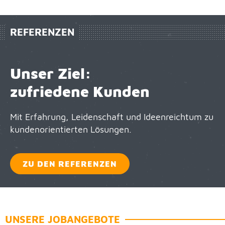
RE­FE­REN­ZEN
Un­ser Ziel:
zu­frie­de­ne Kun­den
Mit Er­fah­rung, Lei­den­schaft und Ide­en­reich­tum zu
kun­den­ori­en­tier­ten Lö­sun­gen.
ZU DEN RE­FE­REN­ZEN
UN­SE­RE JOB­AN­GE­BO­TE