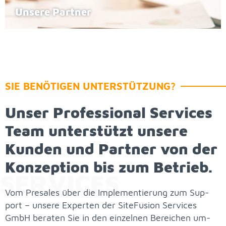
Un­se­re Part­ner
SIE BE­NÖ­TI­GEN UN­TER­STÜT­ZUNG?
Un­ser Pro­fes­sio­nal Ser­vices
Team un­ter­stützt un­se­re
Kun­den und Part­ner von der
Kon­zep­ti­on bis zum Be­trieb.
SER­VICES
Vom Pre­sa­les über die Im­ple­men­tie­rung zum Sup­
port – un­se­re Ex­per­ten der Site­Fu­si­on Ser­vices
GmbH be­ra­ten Sie in den ein­zel­nen Be­rei­chen um­