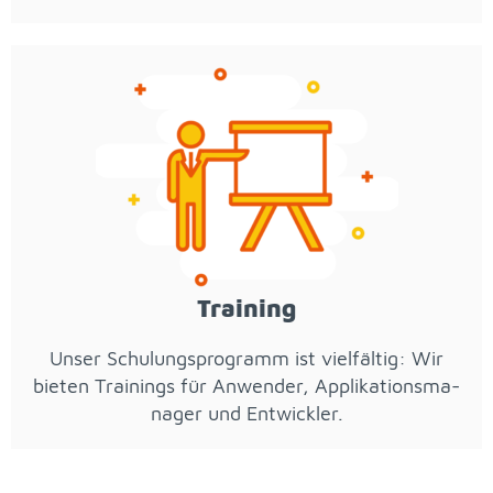
Trai­ning
Un­ser Schu­lungs­pro­gramm ist viel­fäl­tig: Wir
bie­ten Trai­nings für An­wen­der, Ap­pli­ka­ti­ons­ma­
na­ger und Ent­wick­ler.