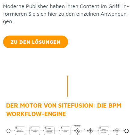
Mo­der­ne Pu­blis­her ha­ben ih­ren Con­tent im Griff. In­
for­mie­ren Sie sich hier zu den ein­zel­nen An­wen­dun­
gen.
ZU DEN LÖ­SUN­GEN
DER MO­TOR VON SITE­FU­SI­ON: DIE BPM
WORK­FLOW-EN­GI­NE