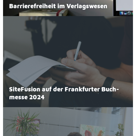
Bar­rie­re­frei­heit im Ver­lags­we­sen
Site­Fu­si­on auf der Frank­fur­ter Buch­
mes­se 2024