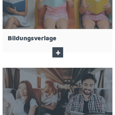
Bil­dungs­ver­la­ge