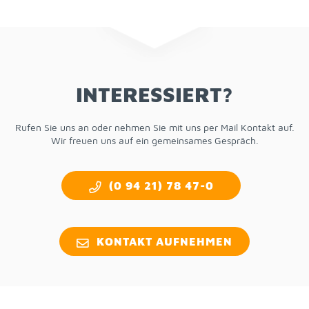
IN­TER­ES­SIERT?
Ru­fen Sie uns an oder neh­men Sie mit uns per Mail Kon­takt auf.
Wir freu­en uns auf ein ge­mein­sa­mes Ge­spräch.
(0 94 21) 78 47-0
KON­TAKT AUF­NEH­MEN