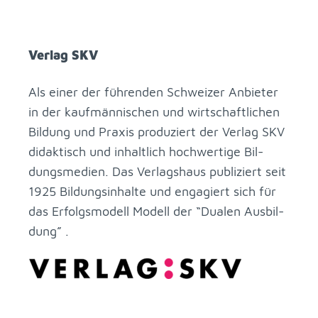
Ver­lag SKV
Als ei­ner der füh­ren­den Schwei­zer An­bie­ter
in der kauf­män­ni­schen und wirt­schaft­li­chen
Bil­dung und Pra­xis pro­du­ziert der Ver­lag SKV
di­dak­tisch und in­halt­lich hoch­wer­ti­ge Bil­
dungs­me­di­en. Das Ver­lags­haus pu­bli­ziert seit
1925 Bil­dungs­in­hal­te und en­ga­giert sich für
das Er­folgs­mo­dell Mo­dell der “Dua­len Aus­bil­
dung” .