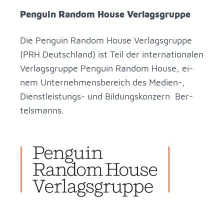
Pen­gu­in Ran­dom Hou­se Ver­lags­grup­pe
Die Pen­gu­in Ran­dom Hou­se Ver­lags­grup­pe
(PRH Deutsch­land) ist Teil der in­ter­na­tio­na­len
Ver­lags­grup­pe Pen­gu­in Ran­dom Hou­se, ei­
nem Un­ter­neh­mens­be­reich des Me­di­en-,
Dienst­leis­tungs- und Bil­dungs­kon­zern Ber­
tels­manns.