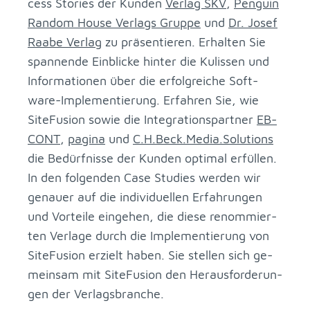
cess Sto­ries der Kun­den
Ver­lag SKV
,
Pen­gu­in
Ran­dom Hou­se Ver­lags Grup­pe
und
Dr. Jo­sef
Raabe Ver­lag
zu prä­sen­tie­ren. Er­hal­ten Sie
span­nen­de Ein­bli­cke hin­ter die Ku­lis­sen und
In­for­ma­tio­nen über die er­folg­rei­che Soft­
ware-Im­ple­men­tie­rung. Er­fah­ren Sie, wie
Site­Fu­si­on so­wie die In­te­gra­ti­ons­part­ner
EB­
CONT
,
pa­gi­na
und
C.​H.​Beck.​Media.​Solutions
die Be­dürf­nis­se der Kun­den op­ti­mal er­fül­len.
In den fol­gen­den Case Stu­dies wer­den wir
ge­nau­er auf die in­di­vi­du­el­len Er­fah­run­gen
und Vor­tei­le ein­ge­hen, die die­se re­nom­mier­
ten Ver­la­ge durch die Im­ple­men­tie­rung von
Site­Fu­si­on er­zielt ha­ben. Sie stel­len sich ge­
mein­sam mit Site­Fu­si­on den Her­aus­for­de­run­
gen der Ver­lags­bran­che.