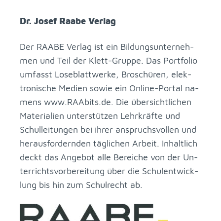
Dr. Jo­sef Raabe Ver­lag
Der RAABE Ver­lag ist ein Bil­dungs­un­ter­neh­
men und Teil der Klett-Grup­pe. Das Port­fo­lio
um­fasst Lo­se­blatt­wer­ke, Bro­schü­ren, elek­
tro­ni­sche Me­di­en so­wie ein On­line-Por­tal na­
mens www.​RAAbits.​de. Die über­sicht­li­chen
Ma­te­ria­li­en un­ter­stüt­zen Lehr­kräf­te und
Schul­lei­tun­gen bei ih­rer an­spruchs­vol­len und
her­aus­for­dern­den täg­li­chen Ar­beit. In­halt­lich
deckt das An­ge­bot alle Be­rei­che von der Un­
ter­richts­vor­be­rei­tung über die Schul­ent­wick­
lung bis hin zum Schul­recht ab.