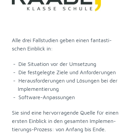
Alle drei Fall­stu­di­en ge­ben ei­nen fan­tas­ti­
schen Ein­blick in:
Die Si­tua­ti­on vor der Um­set­zung
Die fest­ge­leg­te Zie­le und An­for­de­run­gen
Her­aus­for­de­run­gen und Lö­sun­gen bei der
Im­ple­men­tie­rung
Soft­ware-An­pas­sun­gen
Sie sind eine her­vor­ra­gen­de Quel­le für ei­nen
ers­ten Ein­blick in den ge­sam­ten Im­ple­men­
tie­rungs-Pro­zess: von An­fang bis Ende.