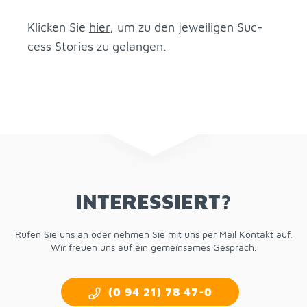
Kli­cken Sie
hier
, um zu den je­wei­li­gen Suc­
cess Sto­ries zu ge­lan­gen.
IN­TER­ES­SIERT?
Ru­fen Sie uns an oder neh­men Sie mit uns per Mail Kon­takt auf.
Wir freu­en uns auf ein ge­mein­sa­mes Ge­spräch.
(0 94 21) 78 47-0