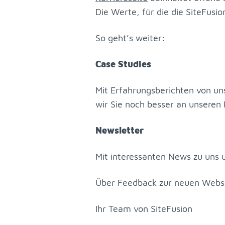
Die Wer­te, für die die Site­Fu­si­
So geht’s wei­ter:
Case Stu­dies
Mit Er­fah­rungs­be­rich­ten von u
wir Sie noch bes­ser an un­se­ren Pr
News­let­ter
Mit in­ter­es­san­ten News zu uns 
Über Feed­back zur neu­en Web­si
Ihr Team von Site­Fu­si­on