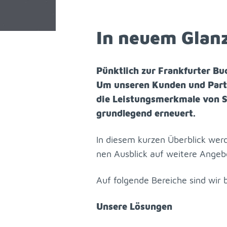
In neu­em Glanz:
Pünkt­lich zur Frank­fur­ter Buc
Um un­se­ren
Kun­den und Part
die Leis­tungs­merk­ma­le von Si
grund­le­gend er­neu­ert.
In die­sem kur­zen Über­blick wer­
nen Aus­blick auf wei­te­re An­ge­b
Auf fol­gen­de Be­rei­che sind wir 
Un­se­re Lö­sun­gen