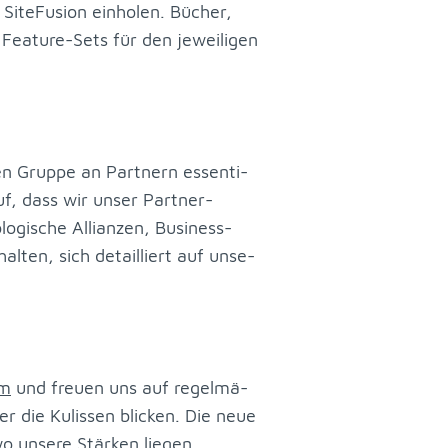
ite­Fu­si­on ein­ho­len. Bü­cher,
 Fea­ture-Sets für den je­wei­li­gen
en Grup­pe an Part­nern es­sen­ti­
uf, dass wir un­ser Part­ner-
­gi­sche Al­li­an­zen, Busi­ness-
hal­ten, sich de­tail­liert auf un­se­
m
und freu­en uns auf re­gel­mä­
er die Ku­lis­sen bli­cken. Die neue
o un­se­re Stär­ken lie­gen.