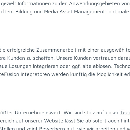
e­zielt In­for­ma­tio­nen zu den An­wen­dungs­ge­bie­ten von S
chrif­ten, Bil­dung und Me­dia As­set Ma­nage­ment: op­ti­ma­le
e er­folg­rei­che Zu­sam­men­ar­beit mit ei­ner aus­ge­wähl­t
e­re Kun­den zu schaf­fen. Un­se­re Kun­den ver­trau­en dar­a
 Lö­sun­gen in­te­grie­ren oder ggf. alte ab­lö­sen. Tech­no­lo
­Fu­si­on In­te­gra­to­ren wer­den künf­tig die Mög­lich­keit er­
 grö­ß­ter Un­ter­neh­mens­wert. Wir sind stolz auf un­ser
Tea
­reich auf un­se­rer Web­site lässt Sie ab so­fort auch hin­t
 Stel­len und zeigt Be­wer­bern auf, wie wir ar­bei­ten und w