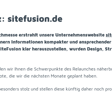
 site­fu­si­on.de
h­mes­se er­strahlt un­se­re Un­ter­neh­mens­web­site
sit
­nern
In­for­ma­tio­nen kom­pak­ter und an­spre­chen­der
te­Fu­si­on klar her­aus­zu­stel­len, wur­den De­sign, St
den wir Ih­nen die Schwer­punk­te des Re­laun­ches nä­her­br
o­te, die wir die nächs­ten Mo­na­te ge­plant ha­ben.
be­son­ders stolz und stel­len die­se künf­tig da­her noch pro