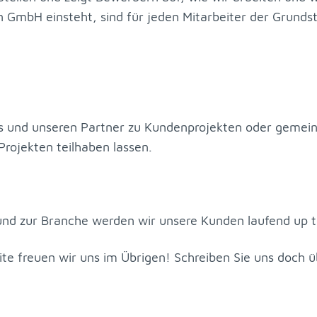
on GmbH ein­steht, sind für je­den Mit­ar­bei­ter der Grund­ste
ns und un­se­ren Part­ner zu Kun­den­pro­jek­ten oder ge­mein
o­jek­ten teil­ha­ben las­sen.
und zur Bran­che wer­den wir un­se­re Kun­den lau­fend up t
te freu­en wir uns im Üb­ri­gen! Schrei­ben Sie uns doch 