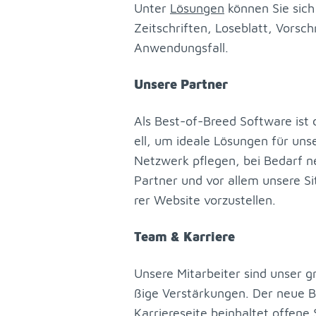
Un­ter
Lö­sun­gen
kön­nen Sie sich g
Zeit­schrif­ten, Lo­se­blatt, Vor­s
An­wen­dungs­fall.
Un­se­re Part­ner
Als Best-of-Breed Soft­ware ist di
ell, um idea­le Lö­sun­gen für un­s
Netz­werk pfle­gen, bei Be­darf neue
Part­ner und vor al­lem un­se­re Site
rer Web­site vor­zu­stel­len.
Team & Kar­rie­re
Un­se­re Mit­ar­bei­ter sind un­ser
ßi­ge Ver­stär­kun­gen. Der neue Be
Kar­rie­re­sei­te
be­inhal­tet of­fe­ne