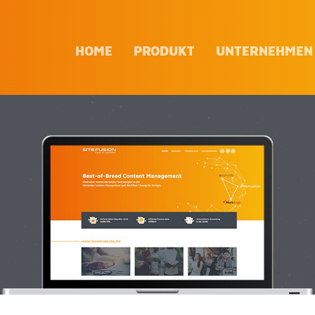
HOME
PRO­DUKT
UN­TER­NEH­MEN