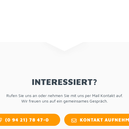
IN­TER­ES­SIERT?
Ru­fen Sie uns an oder neh­men Sie mit uns per Mail Kon­takt auf.
Wir freu­en uns auf ein ge­mein­sa­mes Ge­spräch.
(0 94 21) 78 47-0
KON­TAKT AUF­NEH­