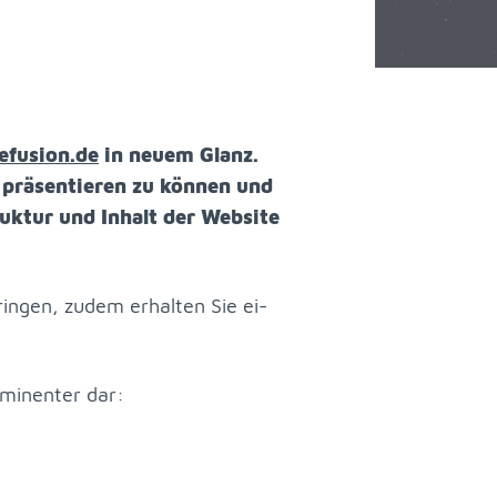
e­fu­si­on.de
in neu­em Glanz.
 prä­sen­tie­ren zu kön­nen und
ruk­tur und In­halt der Web­site
in­gen, zu­dem er­hal­ten Sie ei­
­mi­nen­ter dar: