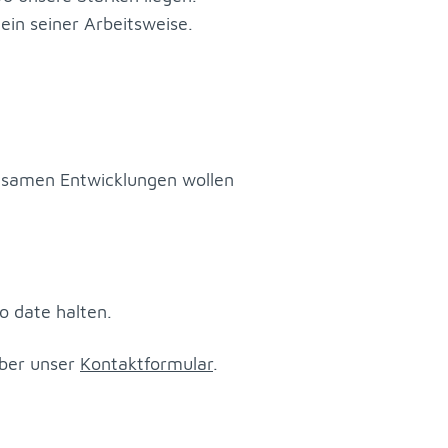
in sei­ner Ar­beits­wei­se.
­sa­men Ent­wick­lun­gen wol­len
o date hal­ten.
über un­ser
Kon­takt­for­mu­lar
.